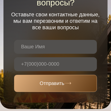
Дети до 7 лет -
бесплатно
Возврат предоплаты возможен при
отмене брони
не менее, чем за 7
суток
Заезд с 15:00, выезд до 12:00
Доплата за питомца
1500
руб.
/сутки
Гостевой визит
1500 руб.
/человек
Forest Tale
Свердловская обл.,
г. Дегтярск, ул. Заводская, д.1