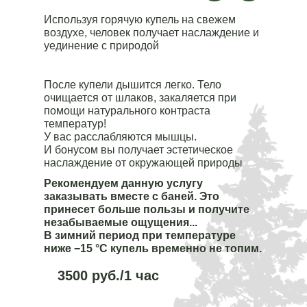
Используя горячую купель на свежем
воздухе, человек получает наслаждение и
уединение с природой
После купели дышится легко. Тело
очищается от шлаков, закаляется при
помощи натурального контраста
температур!
У вас расслабляются мышцы.
И бонусом вы получает эстетическое
наслаждение от окружающей природы
Рекомендуем данную услугу
заказывать вместе с баней. Это
принесет больше пользы и получите
незабываемые ощущения...
В зимний период при температуре
У вас остались
ниже −15 °C купель временно не топим.
вопросы?
3500 руб./1 час
Оставьте свои контактные данные,
мы вам перезвоним и ответим на