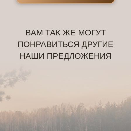
Маленький A-
frame 2
1-4 гостя
от
7.000
руб/сутки