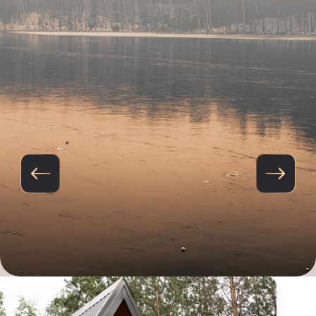
Средний A-
frame
1-6 гостя
от
10.000
руб/сутки