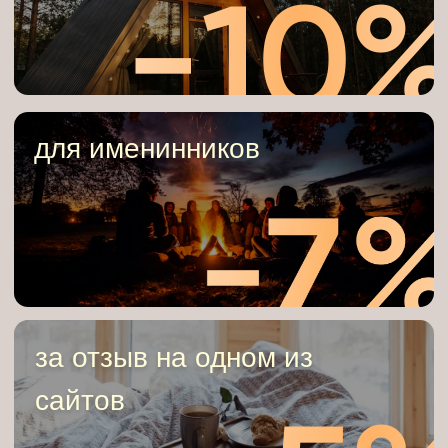
Forest Tale
Свердловская обл.,
г. Дегтярск, ул. Заводская, д.1
+7 (912) 291-90-
43
Выбрать домик
Домики
Услуги
Акции
Отзывы
Как добраться