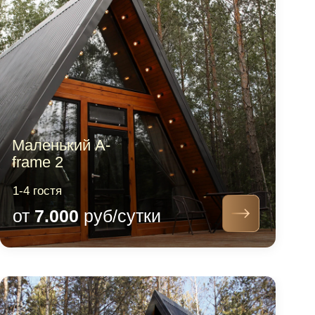
Большой A-
frame
2-8 гостя
от
9.000
руб/сутки
Хижина
1-2 гостя
от
6.000
руб/сутки