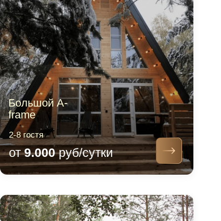
для именинников
за отзыв на одном из
сайтов
* Скидки и акции не суммируются
Выбрать домик