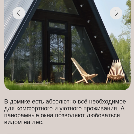
В домике есть абсолютно всё необходимое
для комфортного и уютного проживания. А
панорамные окна позволяют любоваться
видом на лес.
В доме полностью оборудованная кухня, с
посудой для приготовления и сервировки.
Санузел, душевая. Комплекты полотенец
на каждого гостя.
Спальный диван на первом этаже и
огромное спальное место на верху с
открытым панорамным видом.
Уютная гостиная, где и происходят все
главные действия. Есть подвесной гамак-
кресло.
Домик рассчитан
до 4 человек.