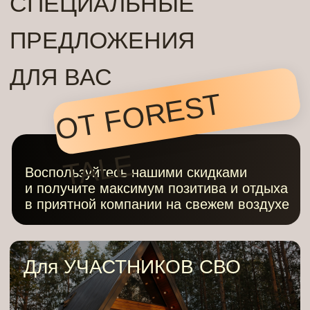
УСЛОВИЯ
БРОНИРОВАНИЯ
КОТТЕДЖЕЙ
Бронируем по предоплате - от
3000
руб.
(возвращается при выезде)
Дети до 7 лет -
бесплатно
Возврат предоплаты возможен при
отмене брони
не менее, чем за 7
суток
Заезд с 15:00, выезд до 12:00
Доплата за питомца
1500
руб.
/сутки
Гостевой визит
1500 руб.
/человек